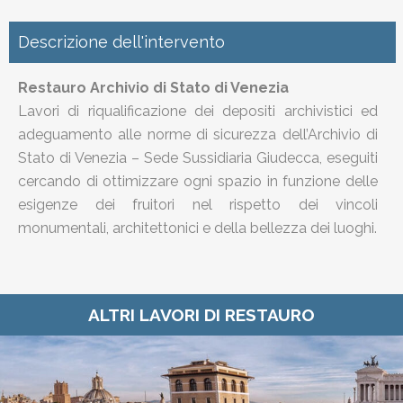
Descrizione dell'intervento
Restauro Archivio di Stato di Venezia
Lavori di riqualificazione dei depositi archivistici ed
adeguamento alle norme di sicurezza dell’Archivio di
Stato di Venezia – Sede Sussidiaria Giudecca, eseguiti
cercando di ottimizzare ogni spazio in funzione delle
esigenze dei fruitori nel rispetto dei vincoli
monumentali, architettonici e della bellezza dei luoghi.
ALTRI LAVORI DI RESTAURO