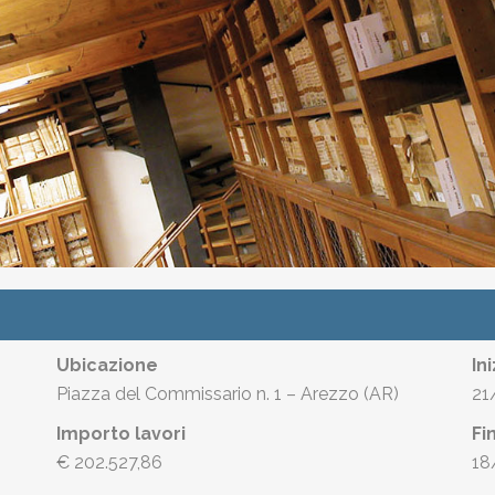
Ubicazione
In
Piazza del Commissario n. 1 – Arezzo (AR)
21
Importo lavori
Fi
€ 202.527,86
18