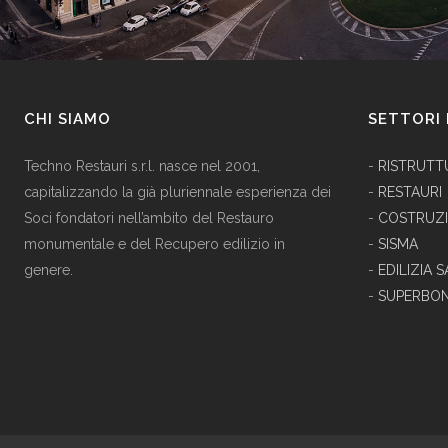
CHI SIAMO
SETTORI 
Techno Restauri s.r.l. nasce nel 2001,
-
RISTRUTT
capitalizzando la già pluriennale esperienza dei
-
RESTAURI
Soci fondatori nell’ambito del Restauro
-
COSTRUZI
monumentale e del Recupero edilizio in
-
SISMA
genere.
-
EDILIZIA S
-
SUPERBON