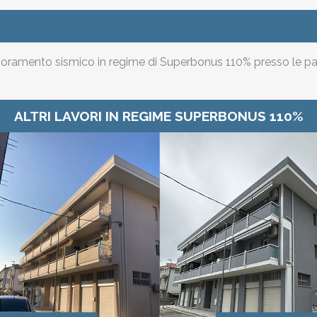
iglioramento sismico in regime di Superbonus 110% presso le p
ALTRI LAVORI IN REGIME SUPERBONUS 110%