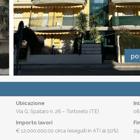
Ubicazione
In
Via G. Spataro n. 26 – Tortoreto (TE)
08
Importo lavori
Fi
€ 12.000.000,00 circa (eseguiti in ATI al 50%)
29