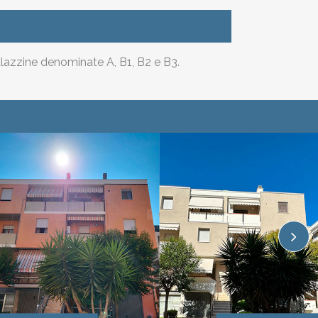
alazzine denominate A, B1, B2 e B3.