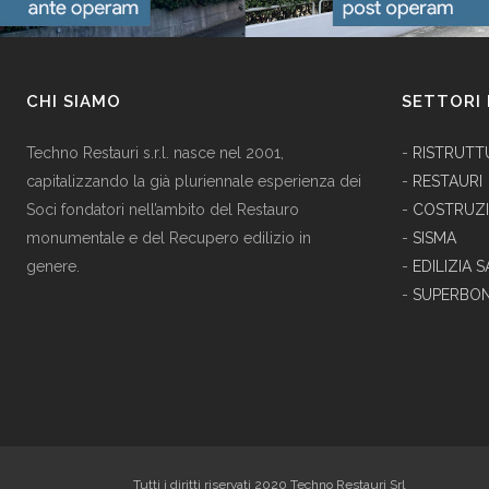
CHI SIAMO
SETTORI 
Techno Restauri s.r.l. nasce nel 2001,
-
RISTRUTT
capitalizzando la già pluriennale esperienza dei
-
RESTAURI
Soci fondatori nell’ambito del Restauro
-
COSTRUZI
monumentale e del Recupero edilizio in
-
SISMA
genere.
-
EDILIZIA S
-
SUPERBON
Tutti i diritti riservati 2020 Techno Restauri Srl